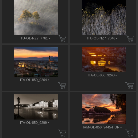
ITU-OL-NZ7_7761 •
ITU-OL-NZ7_7846 •
ITA-OL-850_9243 •
ITA-OL-850_9264 •
ITA-OL-850_9299 •
IRM-OL-850_9445-HDR •