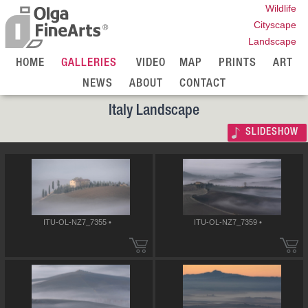
Wildlife
Cityscape
Landscape
HOME
GALLERIES
VIDEO
MAP
PRINTS
ART
NEWS
ABOUT
CONTACT
Italy Landscape
SLIDESHOW
ITU-OL-NZ7_7355 •
ITU-OL-NZ7_7359 •