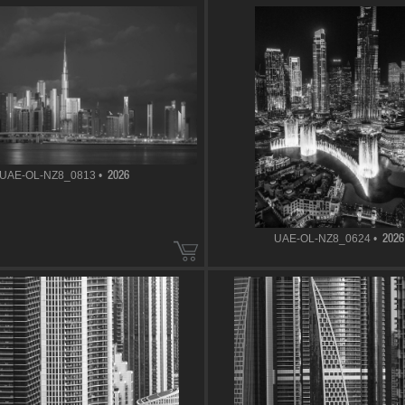
UAE-OL-NZ8_0813 •
2026
UAE-OL-NZ8_0624 •
2026