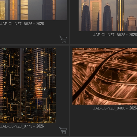
UAE-OL-NZ7_8826 •
2026
UAE-OL-NZ7_8828 •
2026
UAE-OL-NZ8_8486 •
2026
UAE-OL-NZ8_0773 •
2026