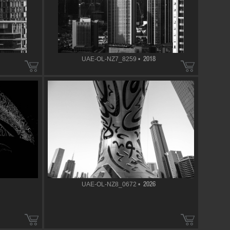
UAE-OL-NZ7_8259 •
2018
UAE-OL-NZ8_0672 •
2026