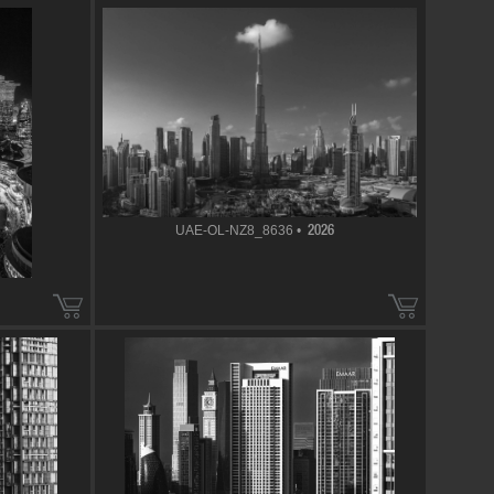
UAE-OL-NZ8_8636 •
2026