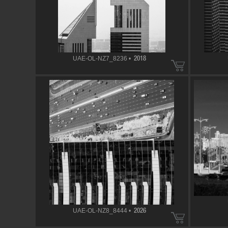
UAE-OL-NZ7_8236 •
2018
UAE-OL-NZ8_8444 •
2026