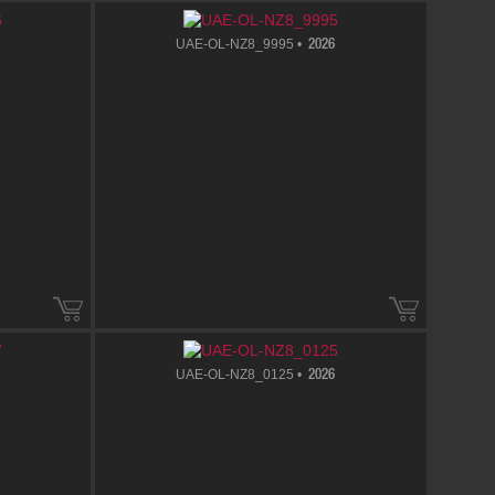
UAE-OL-NZ8_9995 •
2026
UAE-OL-NZ8_0125 •
2026