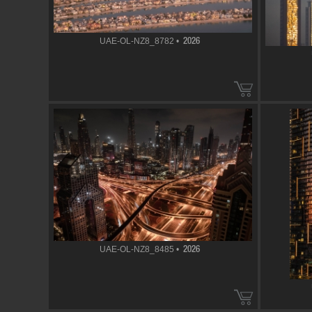
UAE-OL-NZ8_8782 •
2026
UAE-OL-NZ8_8485 •
2026