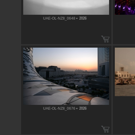
UAE-OL-NZ8_0648 •
2026
UAE-OL-NZ8_0676 •
2026